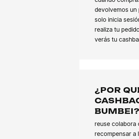
devolvemos un p
solo inicia sesi
realiza tu pedi
verás tu cashba
¿POR QU
CASHBAC
BUMBEI
reuse colabora
recompensar a l