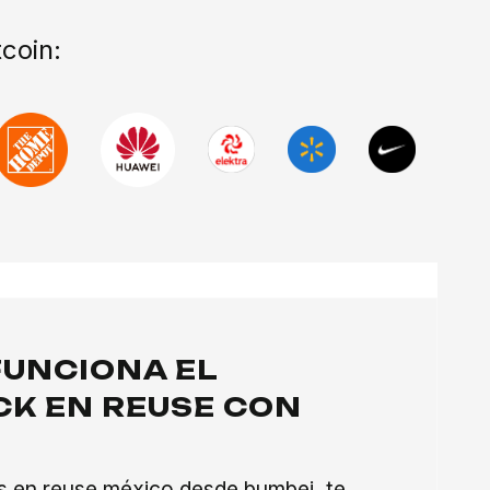
coin:
UNCIONA EL
K EN REUSE CON
?
 en reuse méxico desde bumbei, te