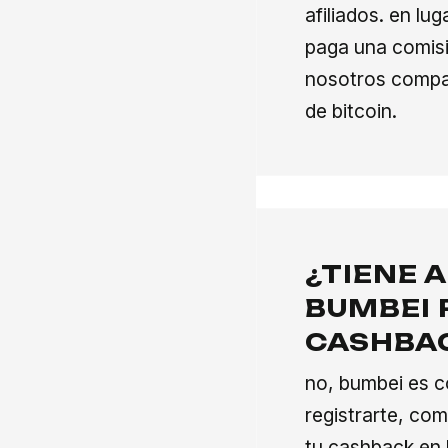
afiliados. en lug
paga una comisi
nosotros compa
de bitcoin.
¿TIENE 
BUMBEI 
CASHBAC
no, bumbei es c
registrarte, co
tu cashback en 