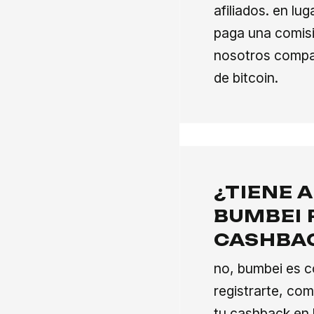
afiliados. en lug
paga una comisi
nosotros compa
de bitcoin.
¿TIENE 
BUMBEI 
CASHBAC
no, bumbei es c
registrarte, co
tu cashback en 