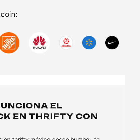
coin:
UNCIONA EL
K EN THRIFTY CON
?
en thrifty méxico desde bumbei, te