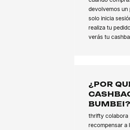
devolvemos un p
solo inicia sesi
realiza tu pedi
verás tu cashba
¿POR QU
CASHBAC
BUMBEI
thrifty colabor
recompensar a l